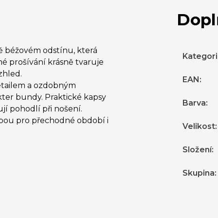
Dopl
 béžovém odstínu, která
Kategor
é prošívání krásně tvaruje
zhled.
EAN
:
etailem a ozdobným
kter bundy. Praktické kapsy
Barva
:
ují pohodlí při nošení.
olbou pro přechodné období i
Velikost
:
Složení
:
Skupina
: