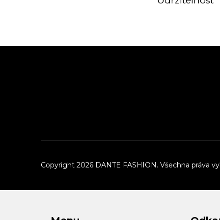
Udržitelnost
Z
á
p
a
t
í
Copyright 2026
DANTE FASHION
. Všechna práva v