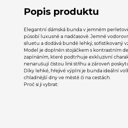
Popis produktu
Elegantní dámská bunda v jemném perleťově
působí luxusně a nadčasově. Jemné vodorovn
siluetu a dodává bundě lehký, sofistikovaný v
Model je doplněn stojáčkem s kontrastním d
zapínáním, které podtrhuje exkluzivní chara
nenarušují čistou linii střihu a zároveň poskyt
Díky lehké, hřejivé výplni je bunda ideální v
chladnější dny ve městě či na cestách.
Proč si ji vybrat: