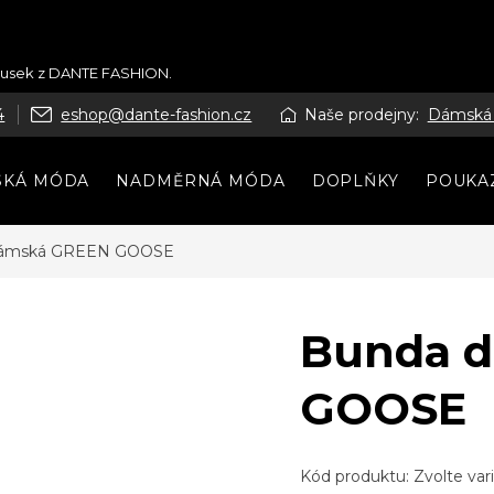
kousek z DANTE FASHION.
4
eshop@dante-fashion.cz
Naše prodejny:
Dámská
SKÁ MÓDA
NADMĚRNÁ MÓDA
DOPLŇKY
POUKA
dámská GREEN GOOSE
Bunda 
GOOSE
Kód produktu:
Zvolte var