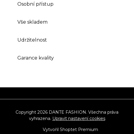
Osobní přístup
Vše skladem
Udržitelnost
Garance kvality
Z
á
p
Copyright 2026
DANTE FASHION
. Všechna práva
vyhrazena.
Upravit nastavení cookies
a
t
Vytvořil Shoptet Premium