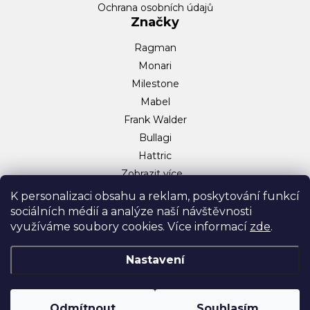
Ochrana osobních údajů
Značky
Ragman
Monari
Milestone
Mabel
Frank Walder
Bullagi
Hattric
Zobrazit více…
Sociální sítě
K personalizaci obsahu a reklam, poskytování funkcí
sociálních médií a analýze naší návštěvnosti
Facebook
využíváme soubory cookies. Více informací
zde
.
Instagram
TikTok
Nastavení
Odmítnout
Souhlasím