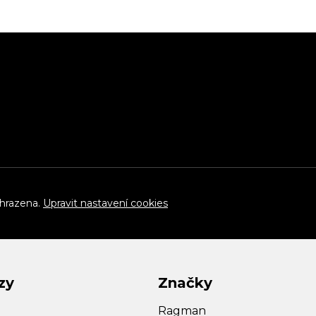
yhrazena.
Upravit nastavení cookies
zy
Značky
Ragman