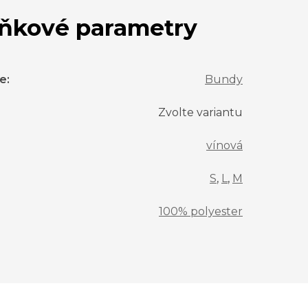
ňkové parametry
ie
:
Bundy
Zvolte variantu
vínová
S
,
L
,
M
100% polyester