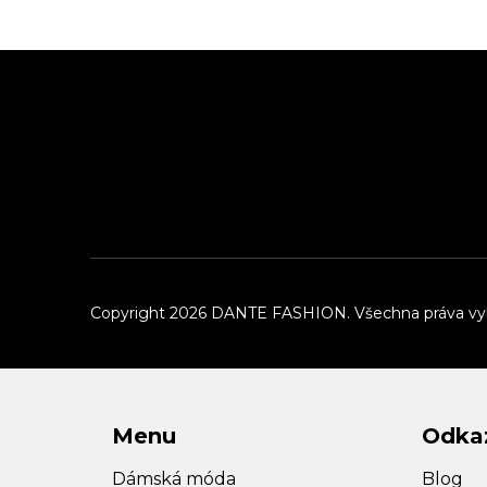
Z
á
p
a
t
í
Copyright 2026
DANTE FASHION
. Všechna práva v
Menu
Odka
Dámská móda
Blog