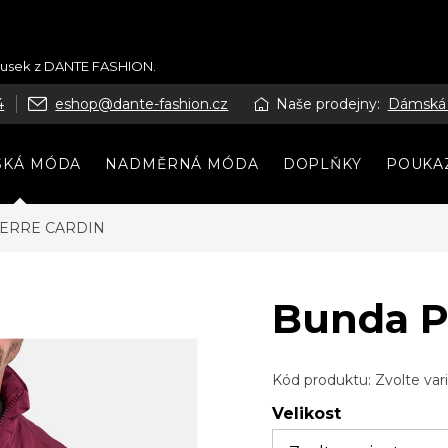
kousek z DANTE FASHION.
4
eshop@dante-fashion.cz
Naše prodejny:
Dámská
SKÁ MÓDA
NADMĚRNÁ MÓDA
DOPLŇKY
POUKA
IERRE CARDIN
Bunda P
Kód produktu:
Zvolte var
Velikost