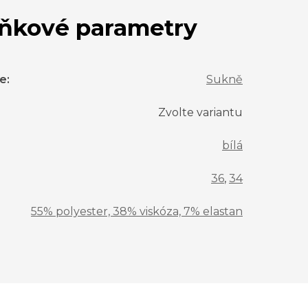
ňkové parametry
ie
:
Sukně
Zvolte variantu
bílá
36
,
34
55% polyester, 38% viskóza, 7% elastan