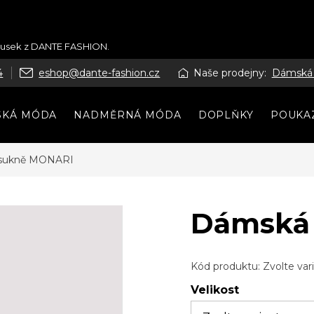
kousek z DANTE FASHION.
4
eshop@dante-fashion.cz
Naše prodejny:
Dámská
SKÁ MÓDA
NADMĚRNÁ MÓDA
DOPLŇKY
POUKA
sukně MONARI
Dámská
Kód produktu:
Zvolte var
Velikost