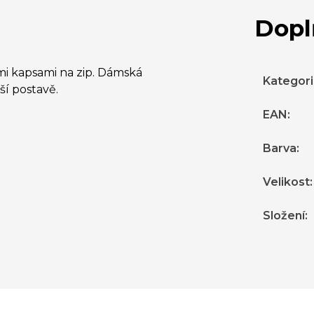
Dopl
i kapsami na zip. Dámská
Kategor
ší postavě.
EAN
:
Barva
:
Velikost
:
Složení
: