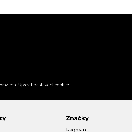
yhrazena.
Upravit nastavení cookies
zy
Značky
Ragman