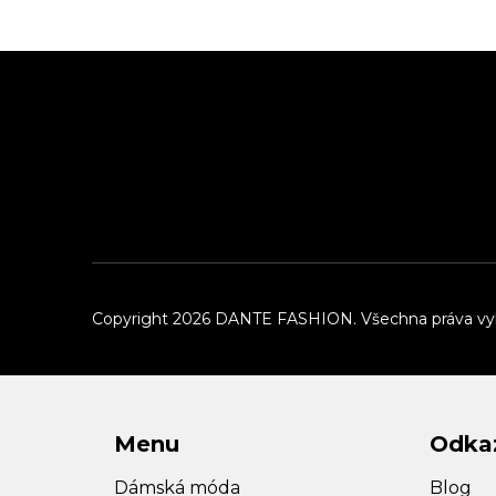
Z
á
p
a
t
í
Copyright 2026
DANTE FASHION
. Všechna práva v
Menu
Odka
Dámská móda
Blog