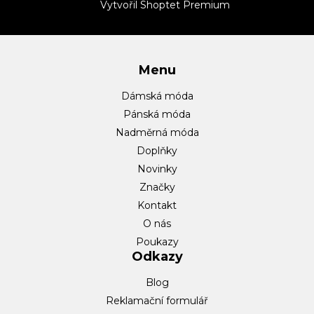
t
Vytvořil Shoptet Premium
í
Menu
Dámská móda
Pánská móda
Nadměrná móda
Doplňky
Novinky
Značky
Kontakt
O nás
Poukazy
Odkazy
Blog
Reklamační formulář