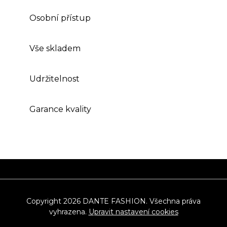
Osobní přístup
Vše skladem
Udržitelnost
Garance kvality
Z
á
p
Copyright 2026
DANTE FASHION
. Všechna práva
vyhrazena.
Upravit nastavení cookies
a