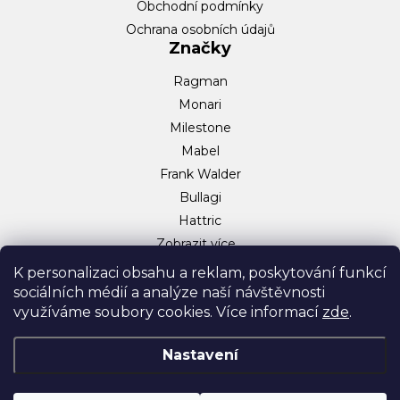
Obchodní podmínky
Ochrana osobních údajů
Značky
Ragman
Monari
Milestone
Mabel
Frank Walder
Bullagi
Hattric
Zobrazit více…
Sociální sítě
K personalizaci obsahu a reklam, poskytování funkcí
sociálních médií a analýze naší návštěvnosti
Facebook
využíváme soubory cookies. Více informací
zde
.
Instagram
TikTok
Nastavení