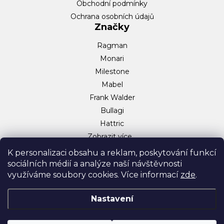
Obchodní podmínky
Ochrana osobních údajů
Značky
Ragman
Monari
Milestone
Mabel
Frank Walder
Bullagi
Hattric
Zobrazit více…
Sociální sítě
K personalizaci obsahu a reklam, poskytování funkcí
sociálních médií a analýze naší návštěvnosti
Facebook
využíváme soubory cookies. Více informací
zde
.
Instagram
TikTok
Nastavení