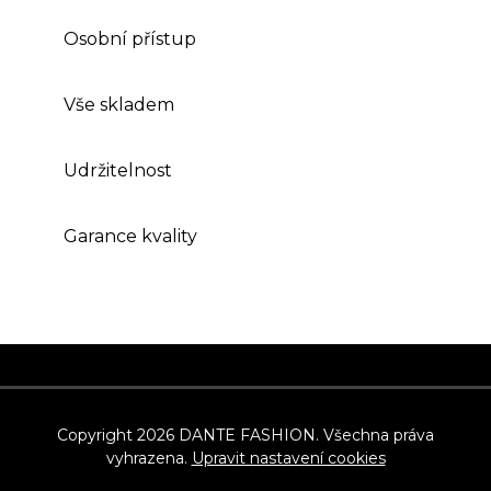
Osobní přístup
Vše skladem
Udržitelnost
Garance kvality
Z
á
p
Copyright 2026
DANTE FASHION
. Všechna práva
vyhrazena.
Upravit nastavení cookies
a