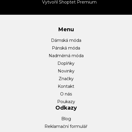
t
Vytvořil Shoptet Premium
í
Menu
Dámská móda
Pánská móda
Nadměrná móda
Doplňky
Novinky
Značky
Kontakt
O nás
Poukazy
Odkazy
Blog
Reklamační formulář