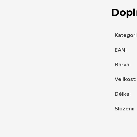
Dopl
Kategor
EAN
:
Barva
:
Velikost
:
Délka
:
Složení
: