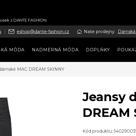
kousek z DANTE FASHION.
4
eshop@dante-fashion.cz
Naše prodejny:
Dámská
SKÁ MÓDA
NADMĚRNÁ MÓDA
DOPLŇKY
POUKA
 dámské MAC DREAM SKINNY
Jeansy 
DREAM 
Kód produktu:
54029003