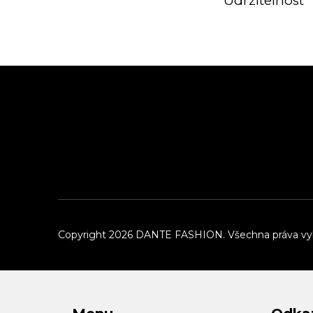
Udržitelnost
Z
á
p
a
t
í
Copyright 2026
DANTE FASHION
. Všechna práva v