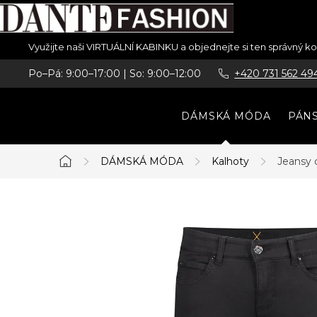
Přejít
Využijte naši VIRTUÁLNÍ KABINKU a objednejte si ten správný 
na
Po–Pá: 9:00–17:00 | So: 9:00–12:00
+420 731 562 49
obsah
DÁMSKÁ MÓDA
PÁN
DÁMSKÁ MÓDA
Kalhoty
Jeansy
Domů