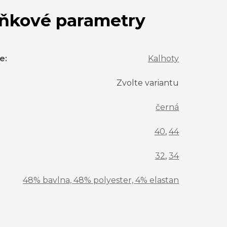
ňkové parametry
ie
:
Kalhoty
Zvolte variantu
černá
40
,
44
32
,
34
48% bavlna, 48% polyester, 4% elastan