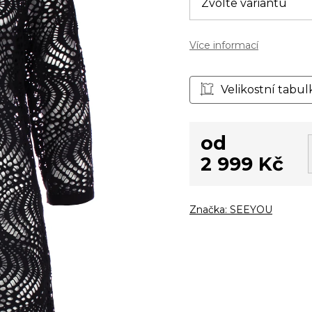
Více informací
Velikostní tabul
od
2 999 Kč
Měrná
cena:
Značka:
SEEYOU