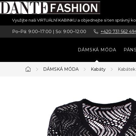
Přejít
Využijte naši VIRTUÁLNÍ KABINKU a objednejte si ten správný 
na
Po–Pá: 9:00–17:00 | So: 9:00–12:00
+420 731 562 49
obsah
DÁMSKÁ MÓDA
PÁN
DÁMSKÁ MÓDA
Kabáty
Kabáte
Domů