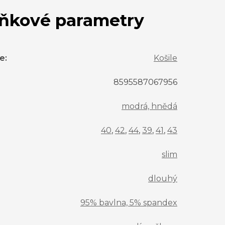
ňkové parametry
ie
:
Košile
8595587067956
modrá, hnědá
40
,
42
,
44
,
39
,
41
,
43
slim
dlouhý
95% bavlna, 5% spandex