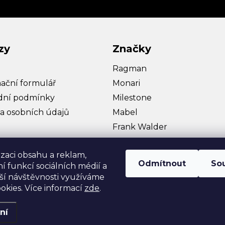
zy
Značky
Ragman
ační formulář
Monari
ní podmínky
Milestone
a osobních údajů
Mabel
Frank Walder
Bullagi
izaci obsahu a reklam,
Hattric
Odmítnout
So
í funkcí sociálních médií a
Zobrazit více…
ší návštěvnosti využíváme
okies. Více informací
zde
.
ní