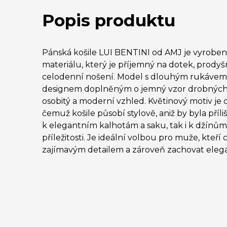
Popis produktu
Pánská košile LUI BENTINI od AMJ je vyroben
materiálu, který je příjemný na dotek, prody
celodenní nošení. Model s dlouhým rukáve
designem doplněným o jemný vzor drobných k
osobitý a moderní vzhled. Květinový motiv je 
čemuž košile působí stylově, aniž by byla příli
k elegantním kalhotám a saku, tak i k džínů
příležitosti. Je ideální volbou pro muže, kteří ch
zajímavým detailem a zároveň zachovat elega