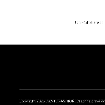
Udržitelnost
Z
á
p
a
t
í
Copyright 2026
DANTE FASHION
. Všechna práva v