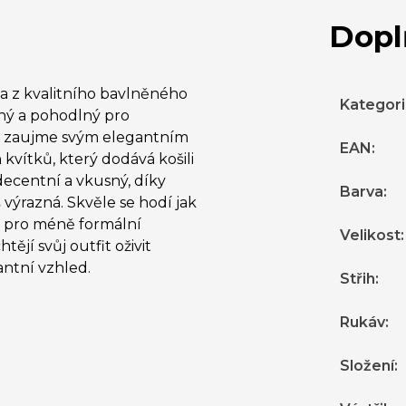
Dopl
a z kvalitního bavlněného
Kategor
šný a pohodlný pro
m zaujme svým elegantním
EAN
:
vítků, který dodává košili
decentní a vkusný, díky
Barva
:
š výrazná. Skvěle se hodí jak
m pro méně formální
Velikost
:
tějí svůj outfit oživit
ntní vzhled.
Střih
:
Rukáv
:
Složení
: