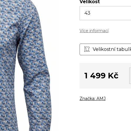
Velikost
Více informací
Velikostní tabul
1 499 Kč
Měrná
cena:
Značka:
AMJ