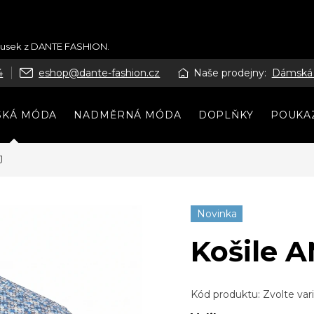
kousek z DANTE FASHION.
4
eshop@dante-fashion.cz
Naše prodejny:
Dámská
SKÁ MÓDA
NADMĚRNÁ MÓDA
DOPLŇKY
POUKA
J
Novinka
Košile 
Kód produktu:
Zvolte var