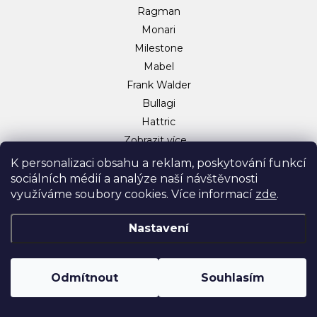
Ragman
Monari
Milestone
Mabel
Frank Walder
Bullagi
Hattric
Zobrazit více…
Sociální sítě
K personalizaci obsahu a reklam, poskytování funkcí
sociálních médií a analýze naší návštěvnosti
Facebook
využíváme soubory cookies. Více informací
zde
.
Instagram
TikTok
Nastavení
Odmítnout
Souhlasím