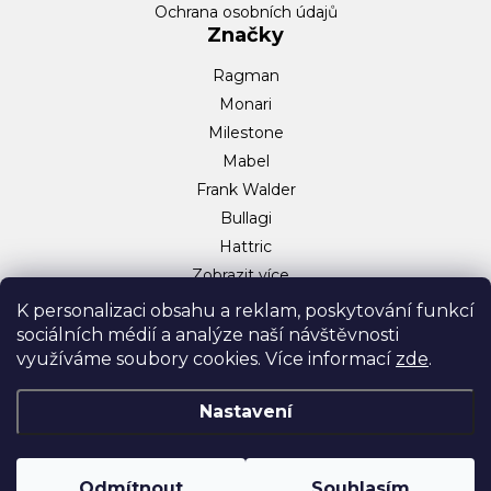
Ochrana osobních údajů
Značky
Ragman
Monari
Milestone
Mabel
Frank Walder
Bullagi
Hattric
Zobrazit více…
Sociální sítě
K personalizaci obsahu a reklam, poskytování funkcí
sociálních médií a analýze naší návštěvnosti
Facebook
využíváme soubory cookies. Více informací
zde
.
Instagram
TikTok
Nastavení
Odmítnout
Souhlasím