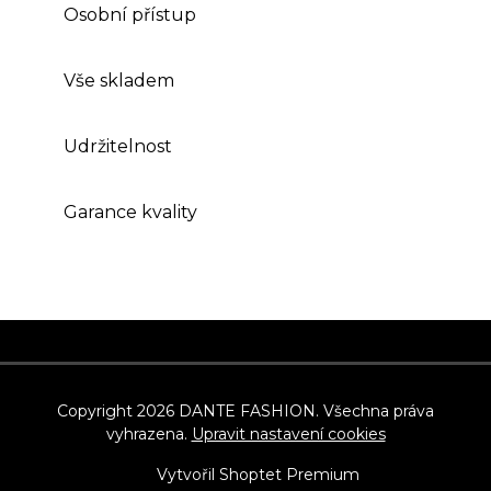
Osobní přístup
Vše skladem
Udržitelnost
Garance kvality
Z
á
p
Copyright 2026
DANTE FASHION
. Všechna práva
vyhrazena.
Upravit nastavení cookies
a
t
Vytvořil Shoptet Premium