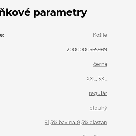
ňkové parametry
ie
:
Košile
2000000565989
černá
XXL
,
3XL
regulár
dlouhý
91,5% bavlna, 8,5% elastan