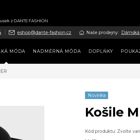
kousek z DANTE FASHION.
4
eshop@dante-fashion.cz
Naše prodejny:
Dámská
SKÁ MÓDA
NADMĚRNÁ MÓDA
DOPLŇKY
POUKA
MER
Novinka
Košile 
Kód produktu:
Zvolte var