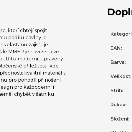
Dopl
, kteří chtějí spojit
Kategor
mu podílu bavlny je
ěs elastanu zajišťuje
EAN
:
šile MMER je navržena ve
á outfitu moderní, upravený
Barva
:
lečenské příležitosti, kde
ednosti: kvalitní materiál s
Velikost
:
nu pro pohodlí při nošení
design pro každodenní i
Střih
:
 neměl chybět v šatníku
Rukáv
:
Složení
: