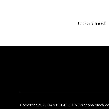
Udržitelnost
Z
á
p
a
t
í
Copyright 2026
DANTE FASHION
. Všechna práva v