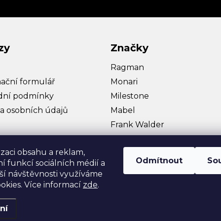
zy
Značky
Ragman
ační formulář
Monari
ní podmínky
Milestone
a osobních údajů
Mabel
Frank Walder
Bullagi
izaci obsahu a reklam,
Hattric
Odmítnout
So
í funkcí sociálních médií a
Zobrazit více…
ší návštěvnosti využíváme
okies. Více informací
zde
.
ní