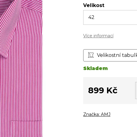
Velikost
Více informací
Velikostní tabul
Skladem
899 Kč
Měrná
cena:
Značka:
AMJ