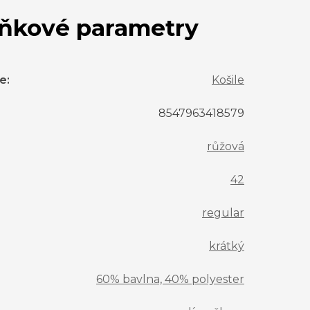
ňkové parametry
ie
:
Košile
8547963418579
růžová
42
regular
krátký
60% bavlna, 40% polyester