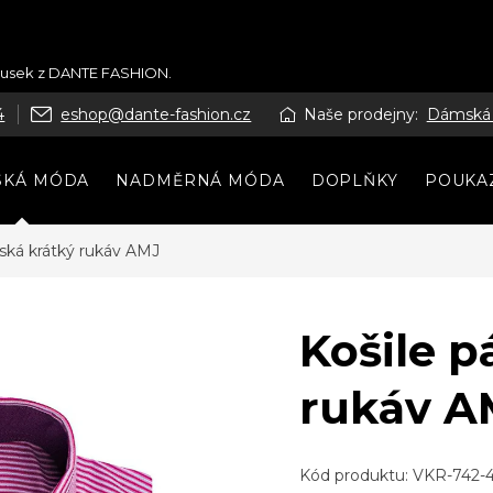
kousek z DANTE FASHION.
4
eshop@dante-fashion.cz
Naše prodejny:
Dámská
SKÁ MÓDA
NADMĚRNÁ MÓDA
DOPLŇKY
POUKA
nská krátký rukáv AMJ
Košile p
rukáv A
Kód produktu:
VKR-742-