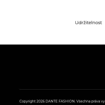
Udržitelnost
Z
á
p
a
t
í
Copyright 2026
DANTE FASHION
. Všechna práva v