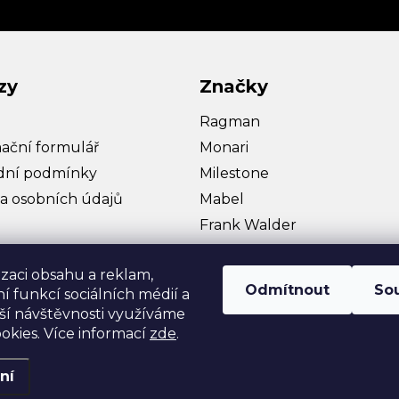
zy
Značky
Ragman
ační formulář
Monari
ní podmínky
Milestone
a osobních údajů
Mabel
Frank Walder
Bullagi
izaci obsahu a reklam,
Hattric
Odmítnout
So
í funkcí sociálních médií a
Zobrazit více…
ší návštěvnosti využíváme
okies. Více informací
zde
.
ní