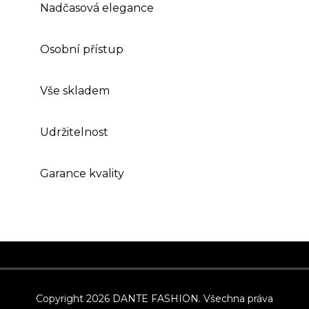
Nadčasová elegance
Osobní přístup
Vše skladem
Udržitelnost
Garance kvality
Z
á
p
Copyright 2026
DANTE FASHION
. Všechna práva