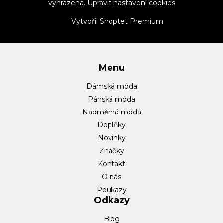
vyhrazena.
Upravit nastavení cookies
a
t
Vytvořil Shoptet Premium
í
Menu
Dámská móda
Pánská móda
Nadměrná móda
Doplňky
Novinky
Značky
Kontakt
O nás
Poukazy
Odkazy
Blog