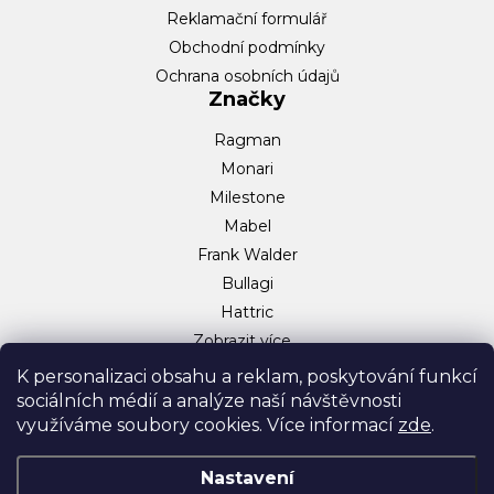
Reklamační formulář
Obchodní podmínky
Ochrana osobních údajů
Značky
Ragman
Monari
Milestone
Mabel
Frank Walder
Bullagi
Hattric
Zobrazit více…
Sociální sítě
K personalizaci obsahu a reklam, poskytování funkcí
sociálních médií a analýze naší návštěvnosti
Facebook
využíváme soubory cookies. Více informací
zde
.
Instagram
TikTok
Nastavení