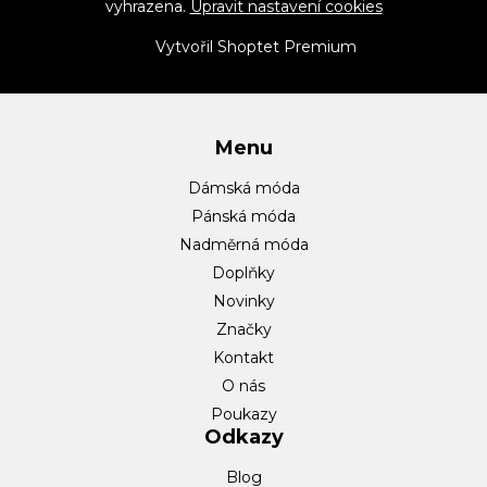
vyhrazena.
Upravit nastavení cookies
a
t
Vytvořil Shoptet Premium
í
Menu
Dámská móda
Pánská móda
Nadměrná móda
Doplňky
Novinky
Značky
Kontakt
O nás
Poukazy
Odkazy
Blog