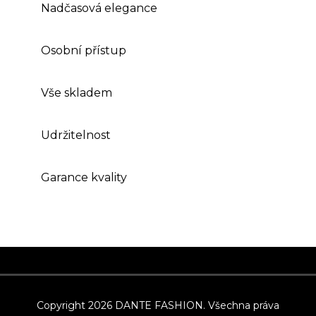
Nadčasová elegance
Osobní přístup
Vše skladem
Udržitelnost
Garance kvality
Z
á
p
Copyright 2026
DANTE FASHION
. Všechna práva