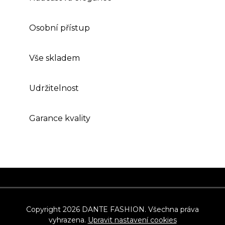
Osobní přístup
Vše skladem
Udržitelnost
Garance kvality
Z
á
p
Copyright 2026
DANTE FASHION
. Všechna práva
vyhrazena.
Upravit nastavení cookies
a