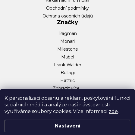
Reklamační formulář
Obchodní podmínky
Ochrana osobních údajů
Značky
Ragman
Monari
Milestone
Mabel
Frank Walder
Bullagi
Hattric
Zobrazit více…
Sociální sítě
K personalizaci obsahu a reklam, poskytování funkcí
sociálních médií a analýze naší návštěvnosti
Facebook
využíváme soubory cookies. Více informací
zde
.
Instagram
TikTok
Nastavení