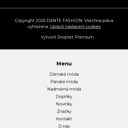
Z
á
p
Copyright 2026
DANTE FASHION
. Všechna práva
vyhrazena.
Upravit nastavení cookies
a
t
Vytvořil Shoptet Premium
í
Menu
Dámská móda
Pánská móda
Nadměrná móda
Doplňky
Novinky
Značky
Kontakt
O nás