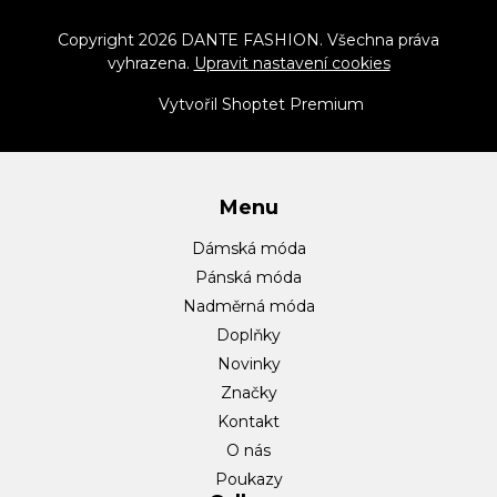
á
p
Copyright 2026
DANTE FASHION
. Všechna práva
vyhrazena.
Upravit nastavení cookies
a
t
Vytvořil Shoptet Premium
í
Menu
Dámská móda
Pánská móda
Nadměrná móda
Doplňky
Novinky
Značky
Kontakt
O nás
Poukazy