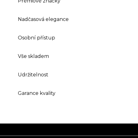
Prémiové značky
Nadčasová elegance
Osobní přístup
Vše skladem
Udržitelnost
Garance kvality
Z