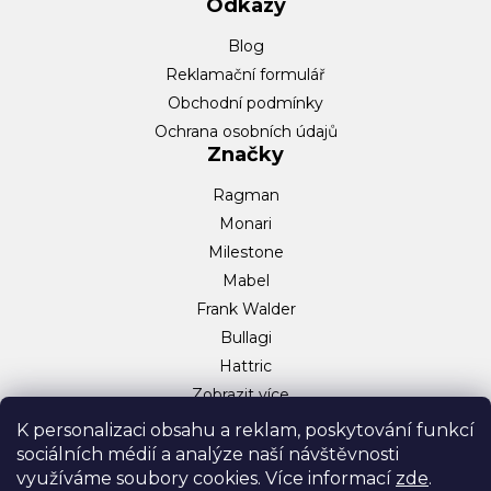
Odkazy
Blog
Reklamační formulář
Obchodní podmínky
Ochrana osobních údajů
Značky
Ragman
Monari
Milestone
Mabel
Frank Walder
Bullagi
Hattric
Zobrazit více…
Sociální sítě
K personalizaci obsahu a reklam, poskytování funkcí
sociálních médií a analýze naší návštěvnosti
Facebook
využíváme soubory cookies. Více informací
zde
.
Instagram