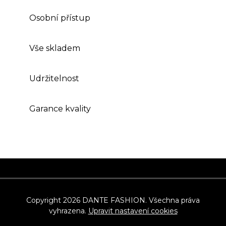
Osobní přístup
Vše skladem
Udržitelnost
Garance kvality
Z
á
p
Copyright 2026
DANTE FASHION
. Všechna práva
vyhrazena.
Upravit nastavení cookies
a