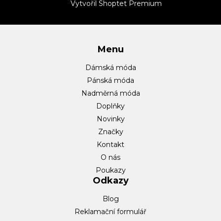
t
Vytvořil Shoptet Premium
í
Menu
Dámská móda
Pánská móda
Nadměrná móda
Doplňky
Novinky
Značky
Kontakt
O nás
Poukazy
Odkazy
Blog
Reklamační formulář