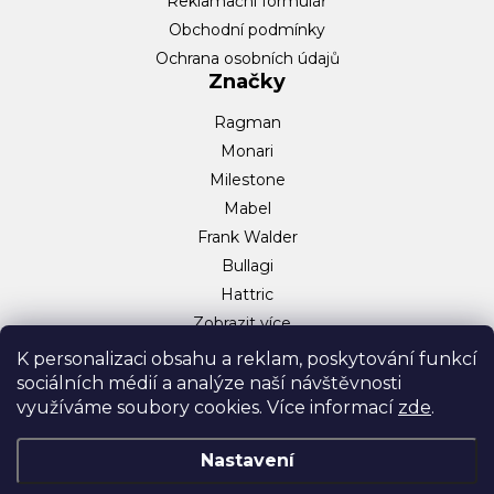
Reklamační formulář
Obchodní podmínky
Ochrana osobních údajů
Značky
Ragman
Monari
Milestone
Mabel
Frank Walder
Bullagi
Hattric
Zobrazit více…
Sociální sítě
K personalizaci obsahu a reklam, poskytování funkcí
sociálních médií a analýze naší návštěvnosti
Facebook
využíváme soubory cookies. Více informací
zde
.
Instagram
TikTok
Nastavení