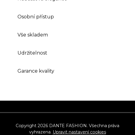
Osobní přístup
Vše skladem
Udržitelnost
Garance kvality
Z
á
p
Copyright 2026
DANTE FASHION
. Všechna práva
vyhrazena.
Upravit nastavení cookies
a