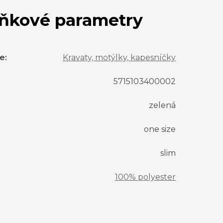
ňkové parametry
ie
:
Kravaty, motýlky, kapesníčky
5715103400002
zelená
one size
slim
100% polyester