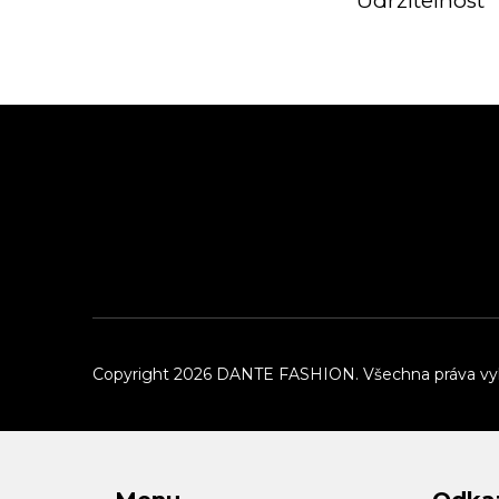
Udržitelnost
Z
á
p
a
t
í
Copyright 2026
DANTE FASHION
. Všechna práva v