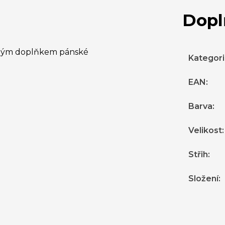
Dopl
lným doplňkem pánské
Kategor
EAN
:
Barva
:
Velikost
:
Střih
:
Složení
: