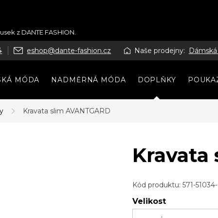
kousek z DANTE FASHION.
4
eshop@dante-fashion.cz
Naše prodejny:
Dámská
SKÁ MÓDA
NADMĚRNÁ MÓDA
DOPLŇKY
POUKA
y
Kravata slim AVANTGARD
Kravata
Kód produktu:
571-51034
Velikost