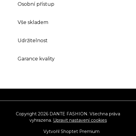
Osobní přístup
Vše skladem
Udržitelnost
Garance kvality
Z
á
p
Copyright 2026
DANTE FASHION
. Všechna práva
vyhrazena.
Upravit nastavení cookies
a
t
Vytvořil Shoptet Premium