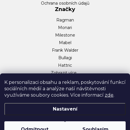
Ochrana osobních údajů
Značky
Ragman
Monari
Milestone
Mabel
Frank Walder
Bullagi
Hattric
Zobrazit více…
Sociální sítě
K personalizaci obsahu a reklam, poskytování funkcí
sociálních médií a analýze naší návštěvnosti
Facebook
využíváme soubory cookies. Více informací
zde
.
Instagram
TikTok
Nastavení
Odmítnout
Souhlasím