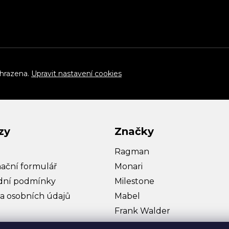
yhrazena.
Upravit nastavení cookies
zy
Značky
Ragman
ační formulář
Monari
ní podmínky
Milestone
a osobních údajů
Mabel
Frank Walder
Bullagi