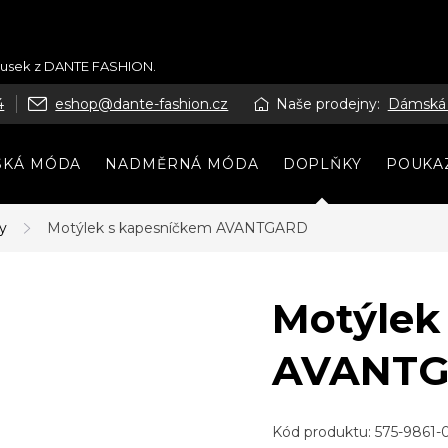
kousek z DANTE FASHION.
4
eshop@dante-fashion.cz
Naše prodejny:
Dámská
SKÁ MÓDA
NADMĚRNÁ MÓDA
DOPLŇKY
POUKA
y
Motýlek s kapesníčkem AVANTGARD
Motýlek
AVANT
Kód produktu:
575-9861-