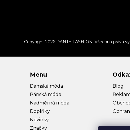
a
t
í
Copyright 2026
DANTE FASHION
. Všechna práva v
Menu
Odka
Dámská móda
Blog
Pánská móda
Reklam
Nadměrná móda
Obchod
Doplňky
Ochran
Novinky
Značky