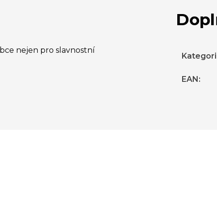
Dopl
ce nejen pro slavnostní
Kategor
EAN
: