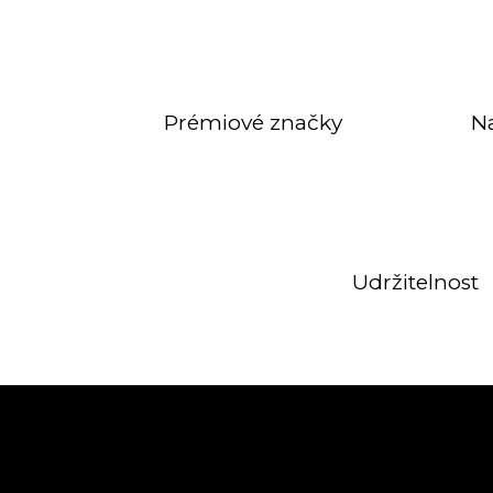
Prémiové značky
N
Udržitelnost
Z
á
p