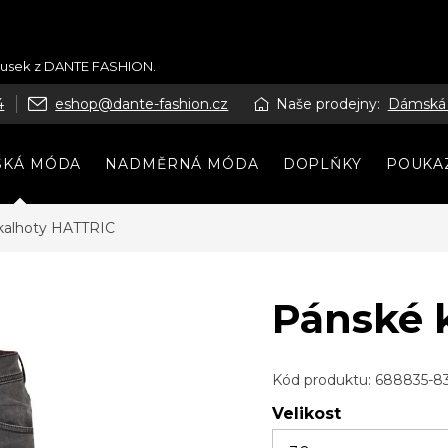
kousek z DANTE FASHION.
4
eshop@dante-fashion.cz
Naše prodejny:
Dámská
SKÁ MÓDA
NADMĚRNÁ MÓDA
DOPLŇKY
POUKA
kalhoty HATTRIC
Pánské 
Kód produktu:
688835-8
Velikost