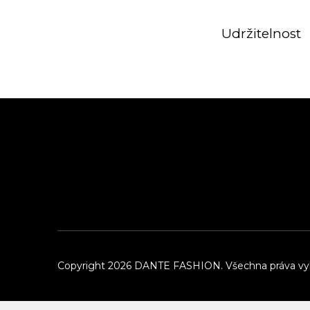
Udržitelnost
Z
á
p
a
t
í
Copyright 2026
DANTE FASHION
. Všechna práva v