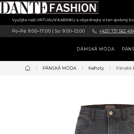
Přejít
Využijte naši VIRTUÁLNÍ KABINKU a objednejte si ten správný 
na
Po–Pá: 9:00–17:00 | So: 9:00–12:00
+420 731 562 49
obsah
DÁMSKÁ MÓDA
PÁN
PÁNSKÁ MÓDA
Kalhoty
Pánské 
Domů