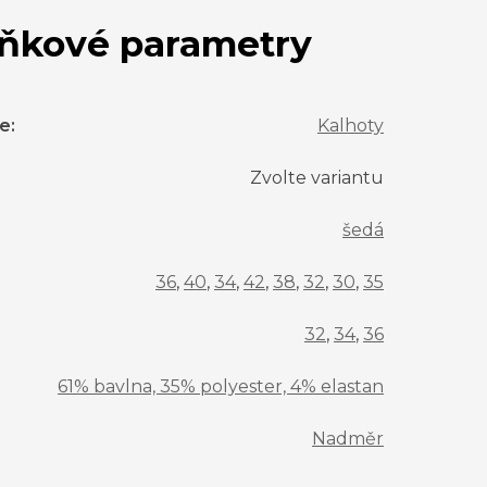
ňkové parametry
ie
:
Kalhoty
Zvolte variantu
šedá
36
,
40
,
34
,
42
,
38
,
32
,
30
,
35
32
,
34
,
36
61% bavlna, 35% polyester, 4% elastan
Nadměr