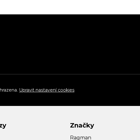
yhrazena.
Upravit nastavení cookies
zy
Značky
Ragman