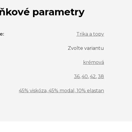
ňkové parametry
ie
:
Trika a topy
Zvolte variantu
krémová
36
,
40
,
42
,
38
45% viskóza, 45% modal, 10% elastan