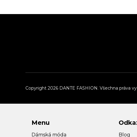
Z
á
p
a
t
í
Copyright 2026
DANTE FASHION
. Všechna práva v
Menu
Odka
Dámská móda
Blog