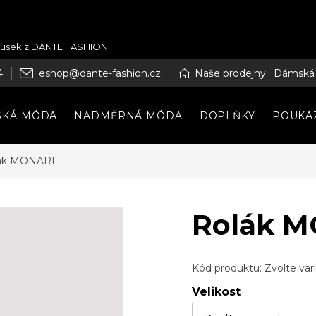
kousek z DANTE FASHION.
4
eshop@dante-fashion.cz
Naše prodejny:
Dámská
SKÁ MÓDA
NADMĚRNÁ MÓDA
DOPLŇKY
POUKA
ák MONARI
Rolák 
Kód produktu:
Zvolte var
Velikost