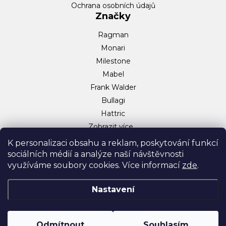
Ochrana osobních údajů
Značky
Ragman
Monari
Milestone
Mabel
Frank Walder
Bullagi
Hattric
Zobrazit více…
Sociální sítě
K personalizaci obsahu a reklam, poskytování funkcí
sociálních médií a analýze naší návštěvnosti
Facebook
využíváme soubory cookies. Více informací
zde
.
Instagram
TikTok
Nastavení
Odmítnout
Souhlasím