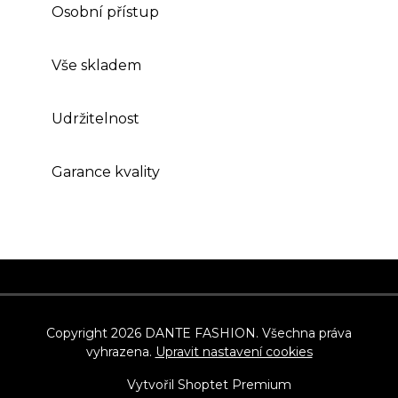
Osobní přístup
Vše skladem
Udržitelnost
Garance kvality
Z
á
p
Copyright 2026
DANTE FASHION
. Všechna práva
vyhrazena.
Upravit nastavení cookies
a
t
Vytvořil Shoptet Premium