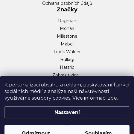
Ochrana osobních údajů
Značky
Ragman
Monari
Milestone
Mabel
Frank Walder
Bullagi
Hattric
Zobrazit více…
Sociální sítě
K personalizaci obsahu a reklam, poskytování funkcí
sociálních médií a analýze naší návštěvnosti
Facebook
využíváme soubory cookies. Více informací
zde
.
Instagram
TikTok
Nastavení
Odmítnout
Souhlasím