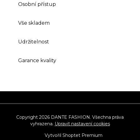
Osobní přístup
Vše skladem
Udržitelnost
Garance kvality
Z
á
p
Copyright 2026
DANTE FASHION
. Všechna práva
vyhrazena.
Upravit nastavení cookies
a
t
Vytvořil Shoptet Premium