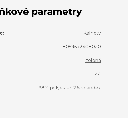
ňkové parametry
ie
:
Kalhoty
8059572408020
zelená
44
98% polyester, 2% spandex