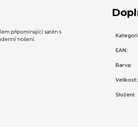
Dopl
lem připomínající satén s
Kategor
odenní nošení.
EAN
:
Barva
:
Velikost
:
Složení
: