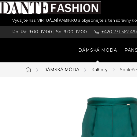
Přejít
Využijte naši VIRTUÁLNÍ KABINKU a objednejte si ten správný 
na
Po–Pá: 9:00–17:00 | So: 9:00–12:00
+420 731 562 49
obsah
DÁMSKÁ MÓDA
PÁN
DÁMSKÁ MÓDA
Kalhoty
Společ
Domů