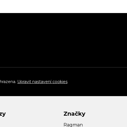
yhrazena.
Upravit nastavení cookies
zy
Značky
Ragman