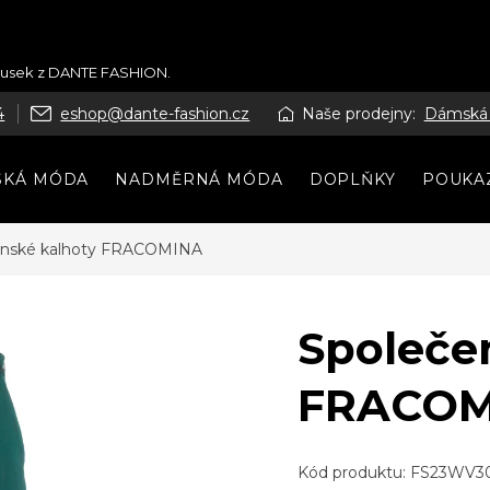
kousek z DANTE FASHION.
4
eshop@dante-fashion.cz
Naše prodejny:
Dámská
SKÁ MÓDA
NADMĚRNÁ MÓDA
DOPLŇKY
POUKA
enské kalhoty FRACOMINA
Společe
FRACOM
Kód produktu:
FS23WV30