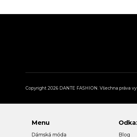
Z
á
p
a
t
í
Copyright 2026
DANTE FASHION
. Všechna práva v
Menu
Odka
Dámská móda
Blog