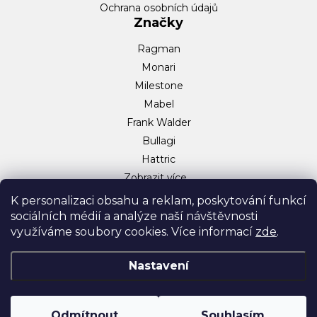
Ochrana osobních údajů
Značky
Ragman
Monari
Milestone
Mabel
Frank Walder
Bullagi
Hattric
Zobrazit více…
Sociální sítě
K personalizaci obsahu a reklam, poskytování funkcí
sociálních médií a analýze naší návštěvnosti
Facebook
využíváme soubory cookies. Více informací
zde
.
Instagram
TikTok
Nastavení
Odmítnout
Souhlasím