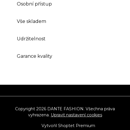
Osobní přístup
Vše skladem
Udržitelnost
Garance kvality
Z
á
p
Copyright 2026
DANTE FASHION
. Všechna práva
vyhrazena.
Upravit nastavení cookies
a
t
Vytvořil Shoptet Premium