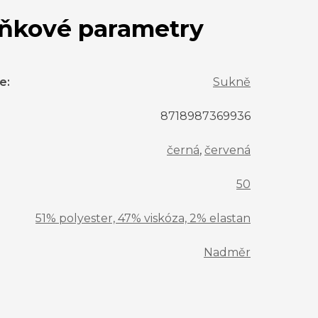
ňkové parametry
ie
:
Sukně
8718987369936
černá
,
červená
50
51% polyester, 47% viskóza, 2% elastan
Nadměr