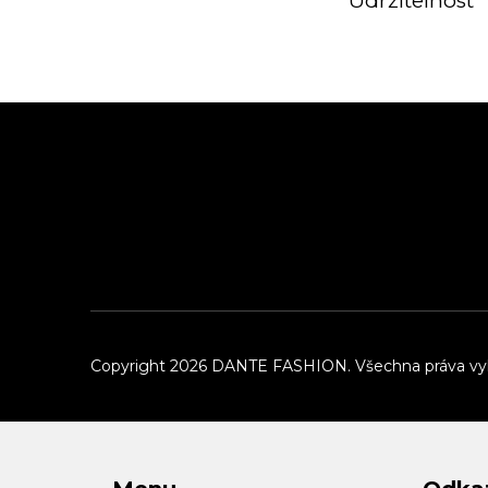
Udržitelnost
Z
á
p
a
t
í
Copyright 2026
DANTE FASHION
. Všechna práva v