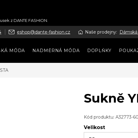
kousek z DANTE FASHION.
4
eshop@dante-fashion.cz
Naše prodejny:
Dámská
SKÁ MÓDA
NADMĚRNÁ MÓDA
DOPLŇKY
POUKA
ESTA
Sukně 
Kód produktu:
A32773-6
Velikost