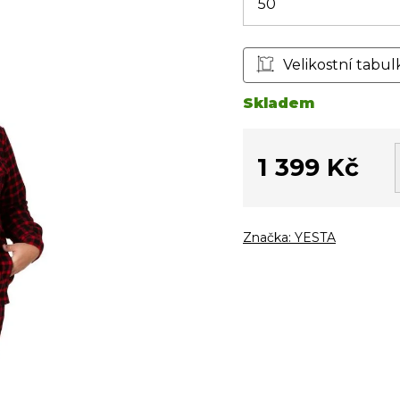
Velikostní tabul
Skladem
1 399 Kč
Měrná
cena:
Značka:
YESTA