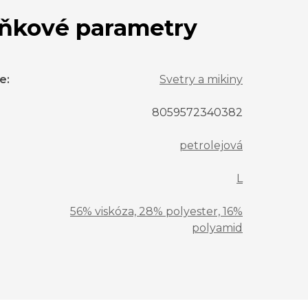
ňkové parametry
ie
:
Svetry a mikiny
8059572340382
petrolejová
L
56% viskóza, 28% polyester, 16%
polyamid