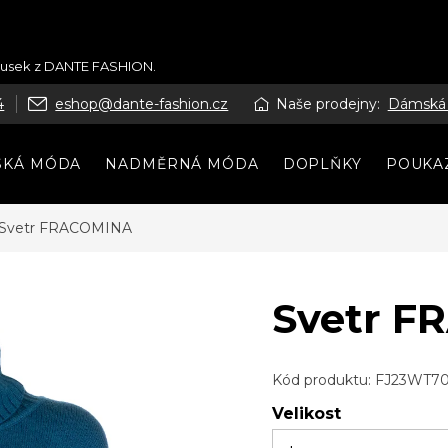
kousek z DANTE FASHION.
4
eshop@dante-fashion.cz
Naše prodejny:
Dámská
SKÁ MÓDA
NADMĚRNÁ MÓDA
DOPLŇKY
POUKA
Svetr FRACOMINA
Svetr 
Kód produktu:
FJ23WT70
Velikost