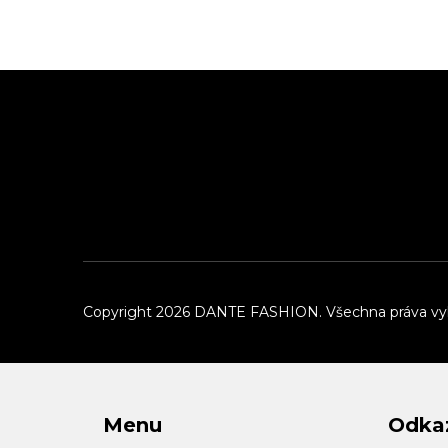
Z
á
p
a
t
í
Copyright 2026
DANTE FASHION
. Všechna práva v
Menu
Odka