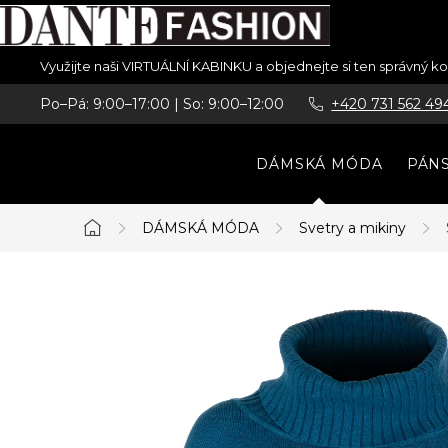
Přejít
Využijte naši VIRTUÁLNÍ KABINKU a objednejte si ten správný 
na
Po–Pá: 9:00–17:00 | So: 9:00–12:00
+420 731 562 49
obsah
DÁMSKÁ MÓDA
PÁN
DÁMSKÁ MÓDA
Svetry a mikiny
Domů