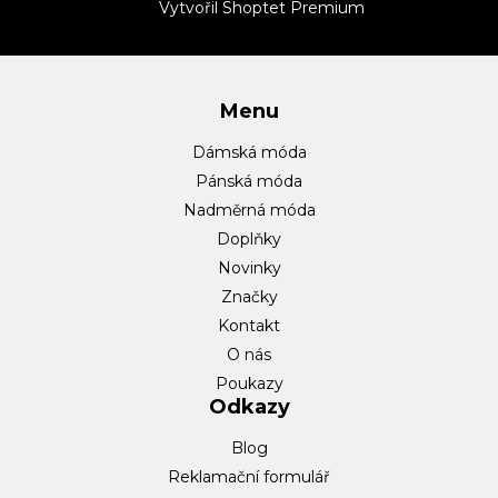
t
Vytvořil Shoptet Premium
í
Menu
Dámská móda
Pánská móda
Nadměrná móda
Doplňky
Novinky
Značky
Kontakt
O nás
Poukazy
Odkazy
Blog
Reklamační formulář