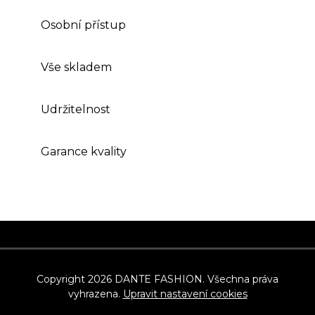
Osobní přístup
Vše skladem
Udržitelnost
Garance kvality
Z
á
p
Copyright 2026
DANTE FASHION
. Všechna práva
vyhrazena.
Upravit nastavení cookies
a