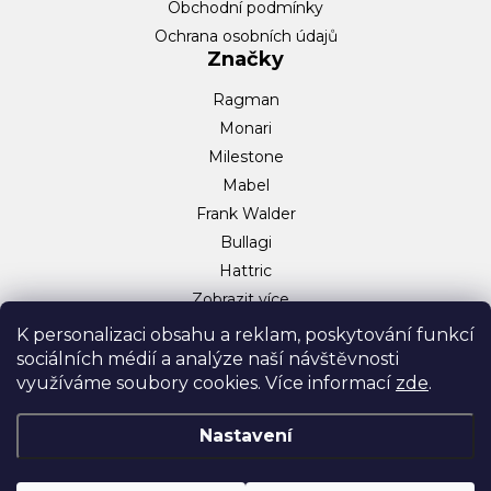
Obchodní podmínky
Ochrana osobních údajů
Značky
Ragman
Monari
Milestone
Mabel
Frank Walder
Bullagi
Hattric
Zobrazit více…
Sociální sítě
K personalizaci obsahu a reklam, poskytování funkcí
sociálních médií a analýze naší návštěvnosti
Facebook
využíváme soubory cookies. Více informací
zde
.
Instagram
TikTok
Nastavení