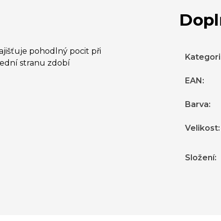
Dopl
jišťuje pohodlný pocit při
Kategor
řední stranu zdobí
EAN
:
Barva
:
Velikost
:
Složení
: