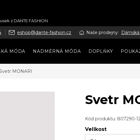
kousek z DANTE FASHION.
4
eshop@dante-fashion.cz
Naše prodejny:
Dámská
SKÁ MÓDA
NADMĚRNÁ MÓDA
DOPLŇKY
POUKA
Svetr MONARI
Svetr M
Kód produktu:
807290-12
Velikost