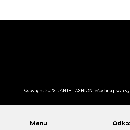
Z
á
p
a
t
í
Copyright 2026
DANTE FASHION
. Všechna práva v
Menu
Odka