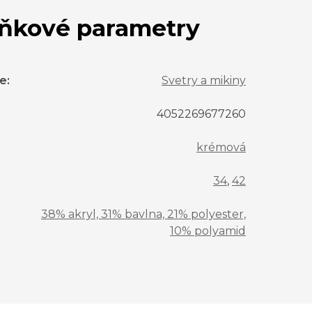
ňkové parametry
ie
:
Svetry a mikiny
4052269677260
krémová
34
,
42
38% akryl, 31% bavlna, 21% polyester,
10% polyamid