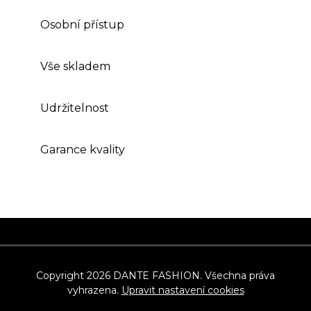
Osobní přístup
Vše skladem
Udržitelnost
Garance kvality
Z
á
p
Copyright 2026
DANTE FASHION
. Všechna práva
vyhrazena.
Upravit nastavení cookies
a