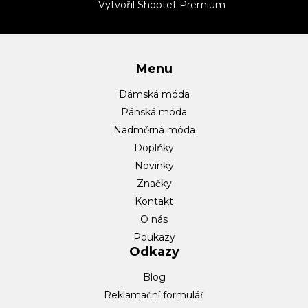
t
Vytvořil Shoptet Premium
í
Menu
Dámská móda
Pánská móda
Nadměrná móda
Doplňky
Novinky
Značky
Kontakt
O nás
Poukazy
Odkazy
Blog
Reklamační formulář