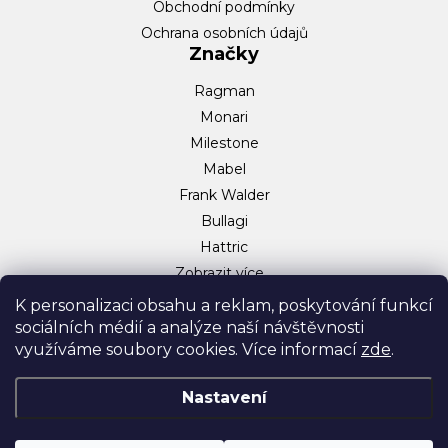
Obchodní podmínky
Ochrana osobních údajů
Značky
Ragman
Monari
Milestone
Mabel
Frank Walder
Bullagi
Hattric
Zobrazit více…
Sociální sítě
K personalizaci obsahu a reklam, poskytování funkcí
sociálních médií a analýze naší návštěvnosti
Facebook
využíváme soubory cookies. Více informací
zde
.
Instagram
TikTok
Nastavení