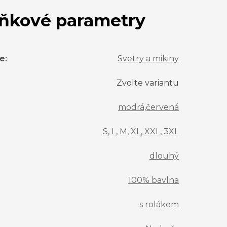
ňkové parametry
ie
:
Svetry a mikiny
Zvolte variantu
modrá,červená
S
,
L
,
M
,
XL
,
XXL
,
3XL
dlouhý
100% bavlna
s rolákem