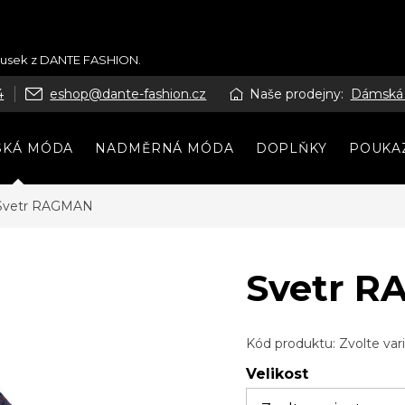
kousek z DANTE FASHION.
4
eshop@dante-fashion.cz
Naše prodejny:
Dámská
SKÁ MÓDA
NADMĚRNÁ MÓDA
DOPLŇKY
POUKA
Svetr RAGMAN
Svetr 
Kód produktu:
Zvolte var
Velikost