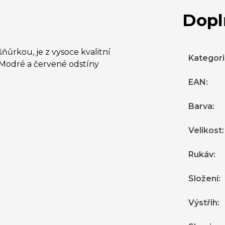
Dopl
ňůrkou, je z vysoce kvalitní
Kategor
 Modré a červené odstíny
EAN
:
Barva
:
Velikost
:
Rukáv
:
Složení
:
Výstřih
: