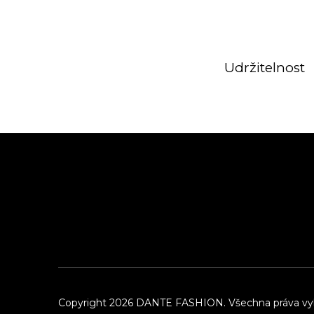
Udržitelnost
Z
á
p
a
t
í
Copyright 2026
DANTE FASHION
. Všechna práva v