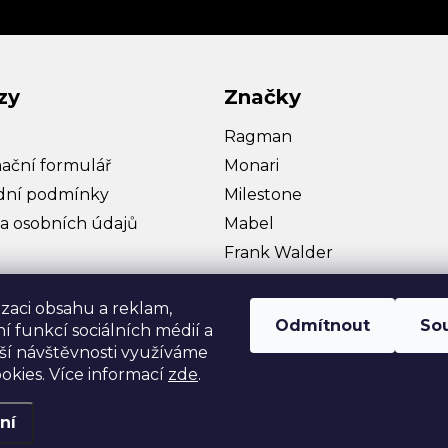
zy
Značky
Ragman
ační formulář
Monari
ní podmínky
Milestone
a osobních údajů
Mabel
Frank Walder
Bullagi
izaci obsahu a reklam,
Hattric
Odmítnout
So
í funkcí sociálních médií a
Zobrazit více…
ší návštěvnosti využíváme
okies. Více informací
zde
.
ní