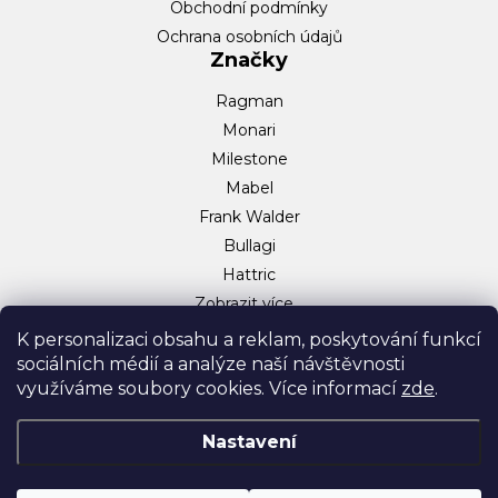
Obchodní podmínky
Ochrana osobních údajů
Značky
Ragman
Monari
Milestone
Mabel
Frank Walder
Bullagi
Hattric
Zobrazit více…
Sociální sítě
K personalizaci obsahu a reklam, poskytování funkcí
sociálních médií a analýze naší návštěvnosti
Facebook
využíváme soubory cookies. Více informací
zde
.
Instagram
TikTok
Nastavení