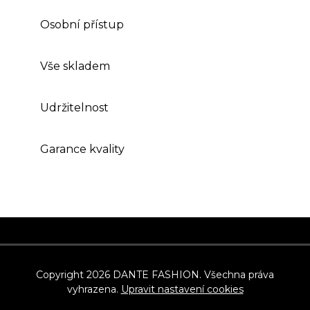
Osobní přístup
Vše skladem
Udržitelnost
Garance kvality
Z
á
p
Copyright 2026
DANTE FASHION
. Všechna práva
vyhrazena.
Upravit nastavení cookies
a