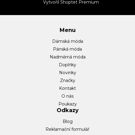
t
Vytvořil Shoptet Premium
í
Menu
Dámská móda
Pánská móda
Nadměrná móda
Doplňky
Novinky
Značky
Kontakt
O nás
Poukazy
Odkazy
Blog
Reklamační formulář