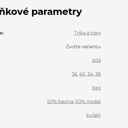
ňkové parametry
ie
:
Trika a topy
Zvolte variantu
bílá
36
,
40
,
34
,
38
bez
50% bavlna, 50% modal
kulatý