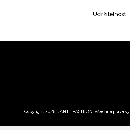
Udržitelnost
Z
á
p
a
t
í
Copyright 2026
DANTE FASHION
. Všechna práva v