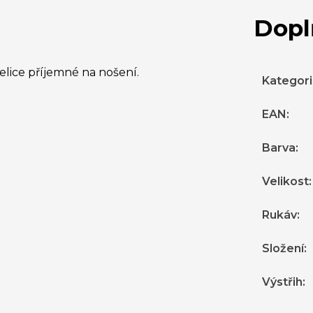
Dopl
elice příjemné na nošení.
Kategor
EAN
:
Barva
:
Velikost
:
Rukáv
:
Složení
:
Výstřih
: