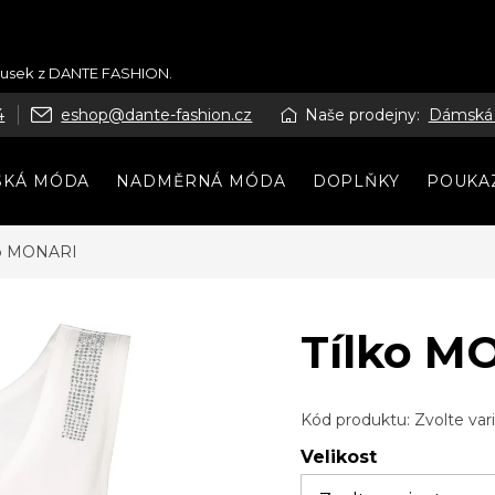
kousek z DANTE FASHION.
4
eshop@dante-fashion.cz
Naše prodejny:
Dámská
SKÁ MÓDA
NADMĚRNÁ MÓDA
DOPLŇKY
POUKA
ko MONARI
Tílko M
Kód produktu:
Zvolte var
Velikost