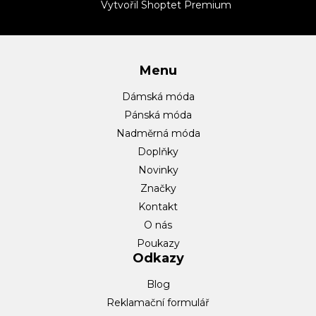
t
Vytvořil Shoptet Premium
í
Menu
Dámská móda
Pánská móda
Nadměrná móda
Doplňky
Novinky
Značky
Kontakt
O nás
Poukazy
Odkazy
Blog
Reklamační formulář