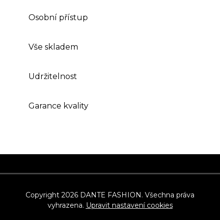
Osobní přístup
Vše skladem
Udržitelnost
Garance kvality
Z
á
p
Copyright 2026
DANTE FASHION
. Všechna práva
vyhrazena.
Upravit nastavení cookies
a