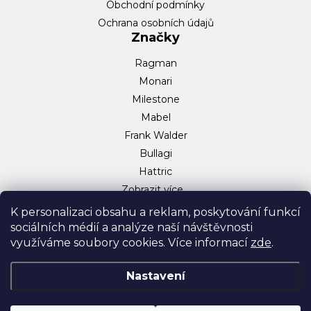
Obchodní podmínky
Ochrana osobních údajů
Značky
Ragman
Monari
Milestone
Mabel
Frank Walder
Bullagi
Hattric
Zobrazit více…
Sociální sítě
K personalizaci obsahu a reklam, poskytování funkcí
sociálních médií a analýze naší návštěvnosti
Facebook
využíváme soubory cookies. Více informací
zde
.
Instagram
TikTok
Nastavení