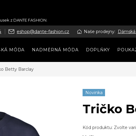
kousek z DANTE FASHION.
4
eshop@dante-fashion.cz
Naše prodejny:
Dámská
SKÁ MÓDA
NADMĚRNÁ MÓDA
DOPLŇKY
POUKA
ko Betty Barclay
Novinka
Tričko B
Kód produktu:
Zvolte var