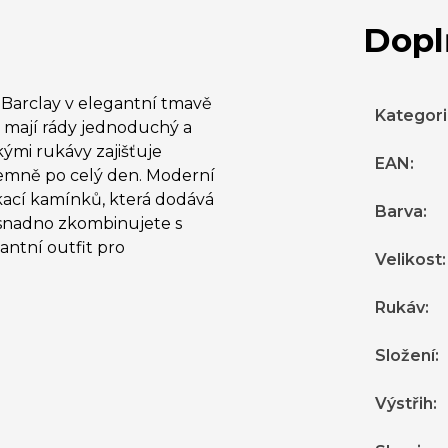
Dopl
 Barclay v elegantní tmavě
Kategor
é mají rády jednoduchý a
kými rukávy zajišťuje
EAN
:
jemně po celý den. Moderní
kací kamínků, která dodává
Barva
:
 snadno zkombinujete s
gantní outfit pro
Velikost
:
Rukáv
:
Složení
:
Výstřih
: