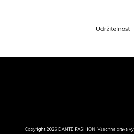
Udržitelnost
Z
á
p
a
t
í
Copyright 2026
DANTE FASHION
. Všechna práva v