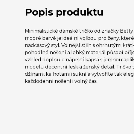
Popis produktu
Minimalistické dámské tričko od značky Betty
modré barvě je ideální volbou pro ženy, kter
nadčasový styl. Volnější střih s ohrnutými krát
pohodlné nošení a lehký materiál působí pří
vzhled doplňuje náprsní kapsa s jemnou apli
modelu decentní lesk a ženský detail. Tričko
džínami, kalhotami i sukní a vytvoříte tak ele
každodenní nošení i volný čas.