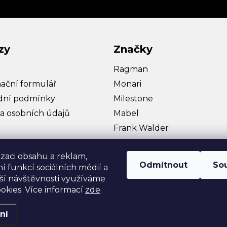
zy
Značky
Ragman
ační formulář
Monari
ní podmínky
Milestone
a osobních údajů
Mabel
Frank Walder
Bullagi
izaci obsahu a reklam,
Hattric
Odmítnout
So
í funkcí sociálních médií a
Zobrazit více…
ší návštěvnosti využíváme
okies. Více informací
zde
.
ní