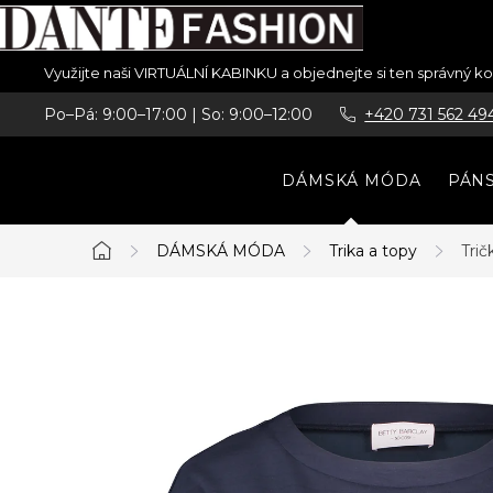
Přejít
Využijte naši VIRTUÁLNÍ KABINKU a objednejte si ten správný 
na
Po–Pá: 9:00–17:00 | So: 9:00–12:00
+420 731 562 49
obsah
DÁMSKÁ MÓDA
PÁN
DÁMSKÁ MÓDA
Trika a topy
Trič
Domů