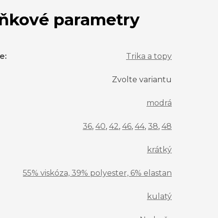
ňkové parametry
ie
:
Trika a topy
Zvolte variantu
modrá
36
,
40
,
42
,
46
,
44
,
38
,
48
krátký
55% viskóza, 39% polyester, 6% elastan
kulatý