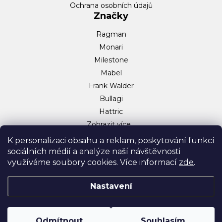
Ochrana osobních údajů
Značky
Ragman
Monari
Milestone
Mabel
Frank Walder
Bullagi
Hattric
Zobrazit více…
Sociální sítě
K personalizaci obsahu a reklam, poskytování funkcí
sociálních médií a analýze naší návštěvnosti
Facebook
využíváme soubory cookies. Více informací
zde
.
Instagram
TikTok
Nastavení
Odmítnout
Souhlasím