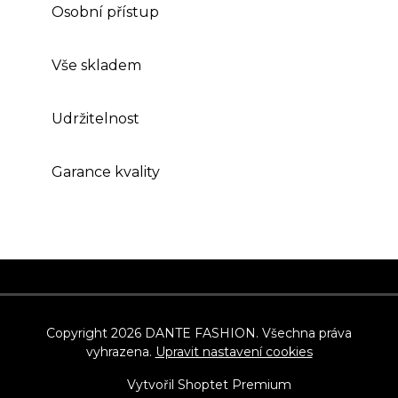
Osobní přístup
Vše skladem
Udržitelnost
Garance kvality
Z
á
p
Copyright 2026
DANTE FASHION
. Všechna práva
vyhrazena.
Upravit nastavení cookies
a
t
Vytvořil Shoptet Premium