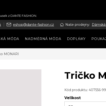
kousek z DANTE FASHION.
4
eshop@dante-fashion.cz
Naše prodejny:
Dámská
SKÁ MÓDA
NADMĚRNÁ MÓDA
DOPLŇKY
POUKA
čko MONARI
Tričko 
Kód produktu:
407556-99
Velikost