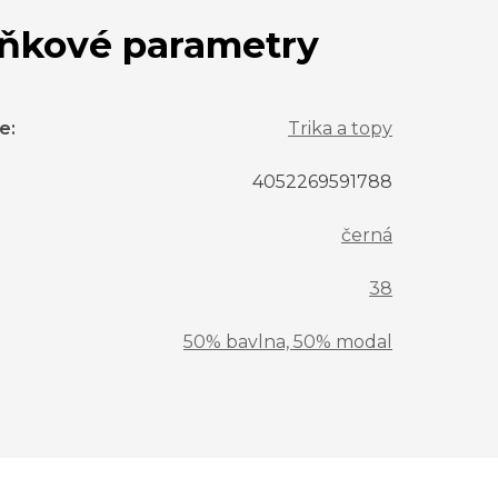
ňkové parametry
ie
:
Trika a topy
4052269591788
černá
38
50% bavlna, 50% modal