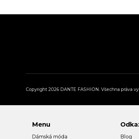
Z
á
p
a
t
í
Copyright 2026
DANTE FASHION
. Všechna práva v
Menu
Odka
Dámská móda
Blog