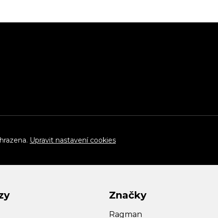
yhrazena.
Upravit nastavení cookies
zy
Značky
Ragman