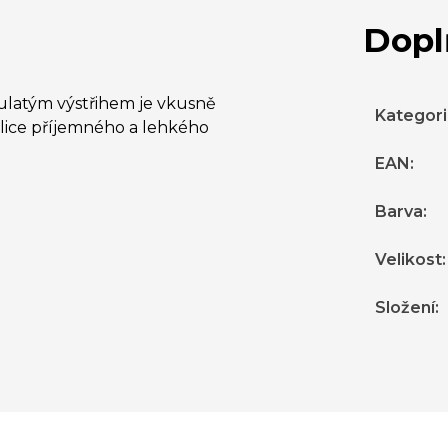
Dopl
ulatým výstřihem je vkusně
Kategor
lice příjemného a lehkého
EAN
:
Barva
:
Velikost
:
Složení
: