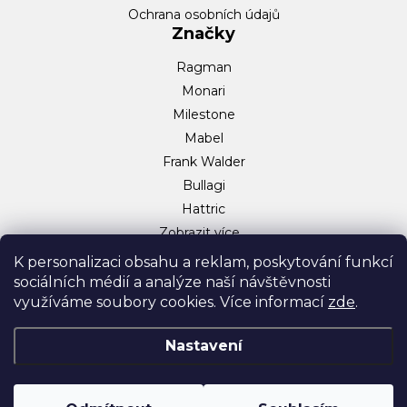
Ochrana osobních údajů
Značky
Ragman
Monari
Milestone
Mabel
Frank Walder
Bullagi
Hattric
Zobrazit více…
Sociální sítě
K personalizaci obsahu a reklam, poskytování funkcí
sociálních médií a analýze naší návštěvnosti
Facebook
využíváme soubory cookies. Více informací
zde
.
Instagram
TikTok
Nastavení