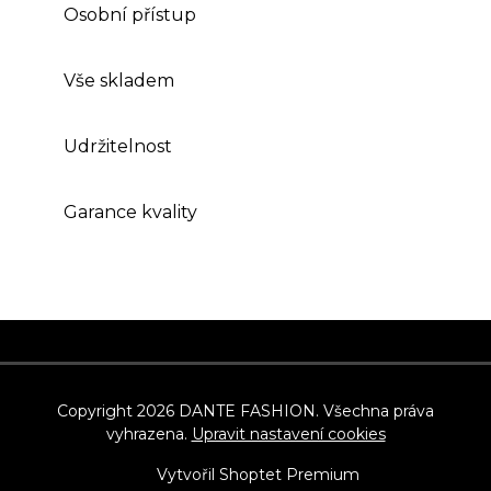
Osobní přístup
Vše skladem
Udržitelnost
Garance kvality
Z
á
p
Copyright 2026
DANTE FASHION
. Všechna práva
vyhrazena.
Upravit nastavení cookies
a
t
Vytvořil Shoptet Premium