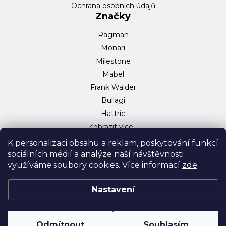
Ochrana osobních údajů
Značky
Ragman
Monari
Milestone
Mabel
Frank Walder
Bullagi
Hattric
Zobrazit více…
Sociální sítě
K personalizaci obsahu a reklam, poskytování funkcí
sociálních médií a analýze naší návštěvnosti
Facebook
využíváme soubory cookies. Více informací
zde
.
Instagram
TikTok
Nastavení
Odmítnout
Souhlasím