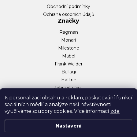
Obchodní podmínky
Ochrana osobních údajů
Značky
Ragman
Monari
Milestone
Mabel
Frank Walder
Bullagi
Hattric
Zobrazit více…
Sociální sítě
K personalizaci obsahu a reklam, poskytování funkcí
sociálních médií a analýze naší návštěvnosti
Facebook
využíváme soubory cookies. Více informací
zde
.
Instagram
TikTok
Nastavení