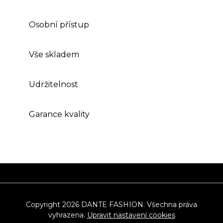
Osobní přístup
Vše skladem
Udržitelnost
Garance kvality
Z
á
p
Copyright 2026
DANTE FASHION
. Všechna práva
vyhrazena.
Upravit nastavení cookies
a