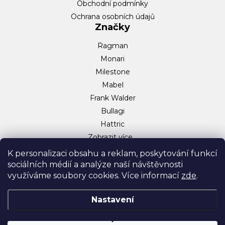
Obchodní podmínky
Ochrana osobních údajů
Značky
Ragman
Monari
Milestone
Mabel
Frank Walder
Bullagi
Hattric
Zobrazit více…
Sociální sítě
K personalizaci obsahu a reklam, poskytování funkcí
sociálních médií a analýze naší návštěvnosti
Facebook
využíváme soubory cookies. Více informací
zde
.
Instagram
TikTok
Nastavení