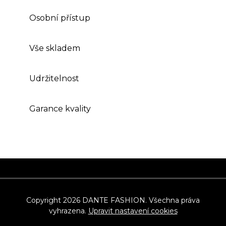
Osobní přístup
Vše skladem
Udržitelnost
Garance kvality
Z
á
p
Copyright 2026
DANTE FASHION
. Všechna práva
vyhrazena.
Upravit nastavení cookies
a