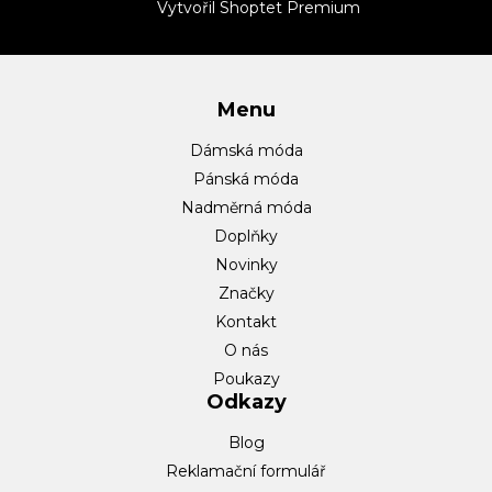
t
Vytvořil Shoptet Premium
í
Menu
Dámská móda
Pánská móda
Nadměrná móda
Doplňky
Novinky
Značky
Kontakt
O nás
Poukazy
Odkazy
Blog
Reklamační formulář