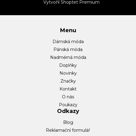
t
Vytvořil Shoptet Premium
í
Menu
Dámská móda
Pánská móda
Nadměrná móda
Doplňky
Novinky
Značky
Kontakt
O nás
Poukazy
Odkazy
Blog
Reklamační formulář