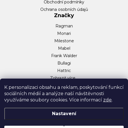
Obchodní podmínky
Ochrana osobních údajů
Značky
Ragman
Monari
Milestone
Mabel
Frank Walder
Bullagi
Hattric
Zobrazit více…
Sociální sítě
K personalizaci obsahu a reklam, poskytování funkcí
sociálních médií a analýze naší návštěvnosti
Facebook
využíváme soubory cookies. Více informací
zde
.
Instagram
TikTok
Nastavení