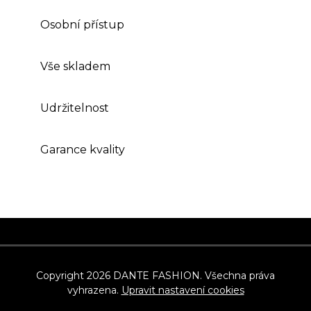
Osobní přístup
Vše skladem
Udržitelnost
Garance kvality
Z
á
p
Copyright 2026
DANTE FASHION
. Všechna práva
vyhrazena.
Upravit nastavení cookies
a