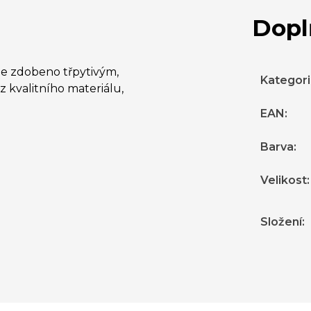
Dopl
 je zdobeno třpytivým,
Kategor
 kvalitního materiálu,
EAN
:
Barva
:
Velikost
:
Složení
: