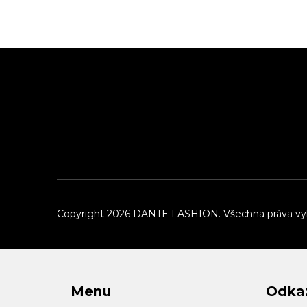
Z
á
p
a
t
í
Copyright 2026
DANTE FASHION
. Všechna práva v
Menu
Odka