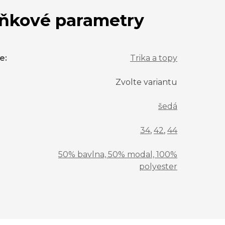
ňkové parametry
ie
:
Trika a topy
Zvolte variantu
šedá
34
,
42
,
44
50% bavlna, 50% modal, 100%
polyester