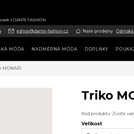
kousek z DANTE FASHION.
4
eshop@dante-fashion.cz
Naše prodejny:
Dámská
SKÁ MÓDA
NADMĚRNÁ MÓDA
DOPLŇKY
POUKA
ko MONARI
Triko M
Kód produktu:
Zvolte var
Velikost