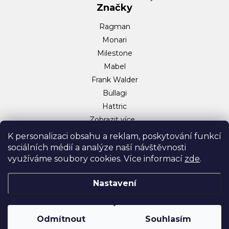
Značky
Ragman
Monari
Milestone
Mabel
Frank Walder
Bullagi
Hattric
Zobrazit více…
Sociální sítě
K personalizaci obsahu a reklam, poskytování funkcí
sociálních médií a analýze naší návštěvnosti
Facebook
využíváme soubory cookies. Více informací
zde
.
Instagram
TikTok
Nastavení
Odmítnout
Souhlasím