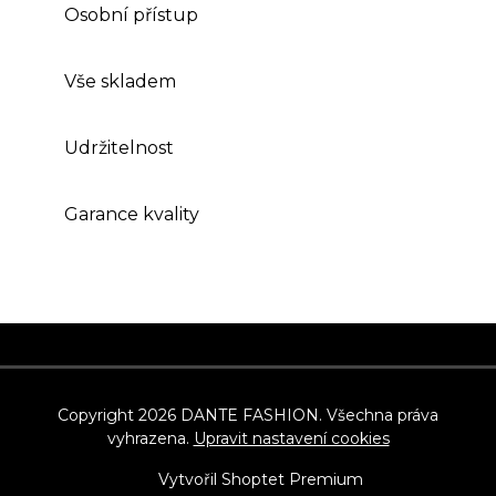
Osobní přístup
Vše skladem
Udržitelnost
Garance kvality
Z
á
p
Copyright 2026
DANTE FASHION
. Všechna práva
vyhrazena.
Upravit nastavení cookies
a
t
Vytvořil Shoptet Premium