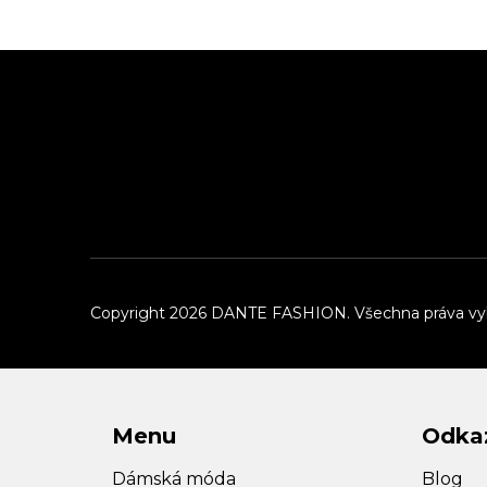
Z
á
p
a
t
í
Copyright 2026
DANTE FASHION
. Všechna práva v
Menu
Odka
Dámská móda
Blog