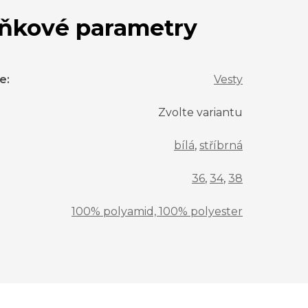
ňkové parametry
ie
:
Vesty
Zvolte variantu
bílá
,
stříbrná
36
,
34
,
38
100% polyamid, 100% polyester