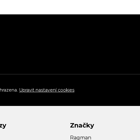
yhrazena.
Upravit nastavení cookies
zy
Značky
Ragman