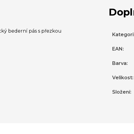
Dopl
ický bederní pás s přezkou
Kategor
EAN
:
Barva
:
Velikost
:
Složení
: