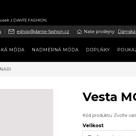
kousek z DANTE FASHION.
4
eshop@dante-fashion.cz
Naše prodejny:
Dámská
SKÁ MÓDA
NADMĚRNÁ MÓDA
DOPLŇKY
POUKA
ONARI
Vesta 
Kód produktu:
Zvolte var
Velikost